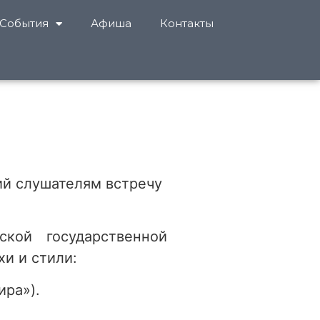
События
Афиша
Контакты
ий слушателям встречу
кой государственной
хи и стили:
ира»).