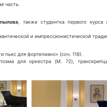
ая часть.
пылова
, также студентка первого курса
мантической и импрессионистической тради
 пьес для фортепиано» (соч. 118).
оэма для оркестра (M. 72), транскрипц