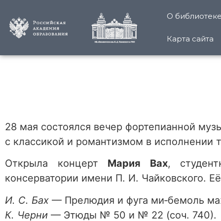
О библиотек
Карта сайта
28 мая состоялся вечер фортепианной му
с классикой и романтизмом в исполнении 
Открыла концерт
Мария Вах
, студен
консерватории имени П. И. Чайковского. Е
И. С. Бах
— Прелюдия и фуга ми‑бемоль ма
К. Черни
— Этюды № 50 и № 22 (соч. 740).