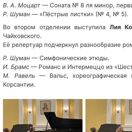
В. А. Моцарт
— Соната № 8 ля минор, перв
Р. Шуман
— «Пёстрые листки» (№ 4, № 5).
Во втором отделении выступила
Лия Ко
Чайковского.
Её репертуар подчеркнул разнообразие ро
Р. Шуман
— Симфонические этюды.
И. Брамс
— Романс и Интермеццо из «Шести
М. Равель
— Вальс, хореографическая п
Корсантии.