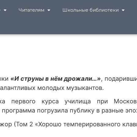
е
Читателям
Школьные библиотеки
зыки
«И струны в нём дрожали…»
, подаривш
талантливых молодых музыкантов.
тка первого курса училища при Московс
ё программа погрузила публику в разные эпо
жор (Том 2 «Хорошо темперированного клав